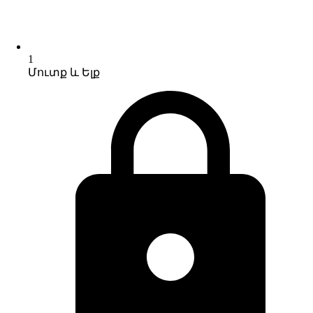
1
Մուտք և Ելք