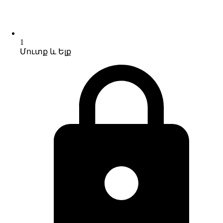
1
Մուտք և Ելք