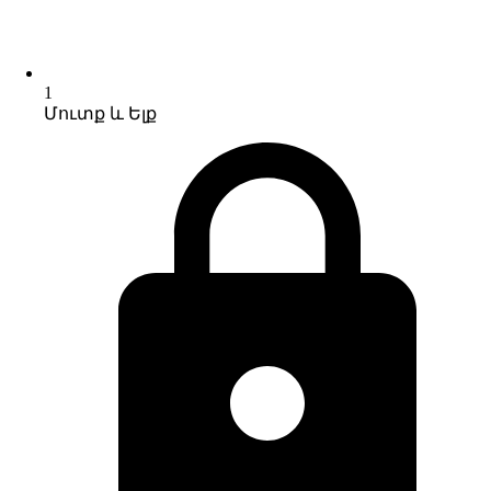
1
Մուտք և Ելք