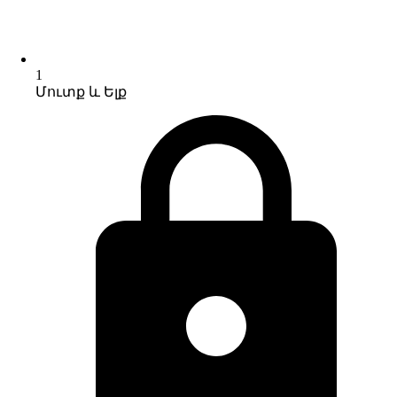
1
Մուտք և Ելք