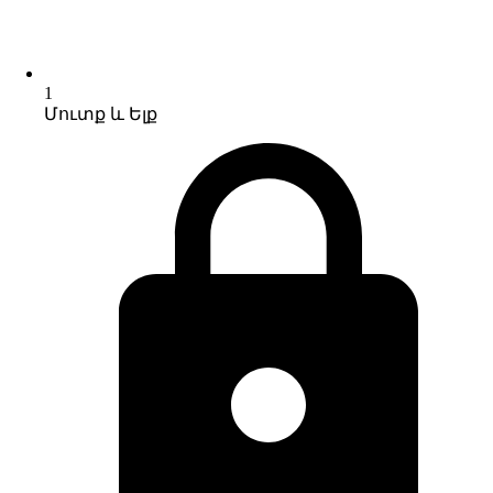
1
Մուտք և Ելք