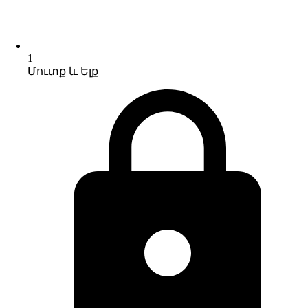
1
Մուտք և Ելք