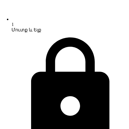
1
Մուտք և Ելք