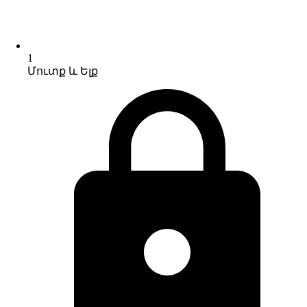
1
Մուտք և Ելք