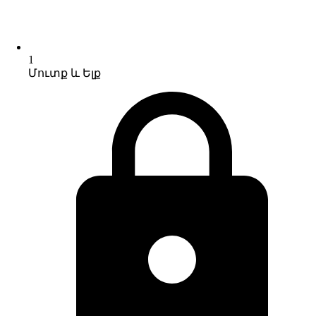
1
Մուտք և Ելք