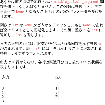
あなたは前の演習で定義された
関
mutable_default_argument
数を修正しなければなりません。この関数は整数
と、デフ
n
ォルトで
となるリスト
の2つのパラメータを受け取
None
lst
ります。
関数は
が
かどうかをチェックし、もし
であれ
lst
None
None
ば空のリストとして初期化します。その後、整数
を
に
n
lst
追加し、
を返します。
lst
入力の最初の行には、関数が呼び出される回数を示す整数
m
が含まれます。続く
行には、それぞれリストに追加される
m
整数
が1つずつ与えられます。
n
出力は
行からなり、各行は関数呼び出し後の
の状態を
m
lst
表すリストです。
入力
出力
3
[1]
1
[2]
2
[3]
3