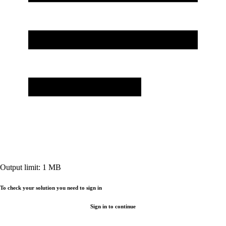
Output limit:
1
MB
To check your solution you need to sign in
Sign in to continue