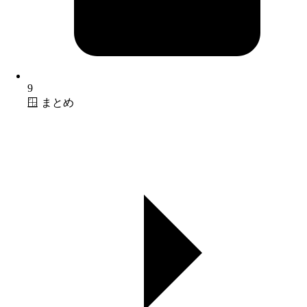
9
🪟 まとめ