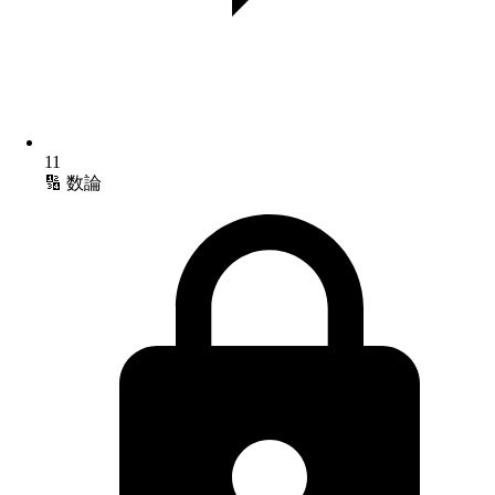
11
🔢 数論