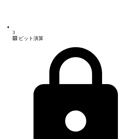
3
🔟 ビット演算