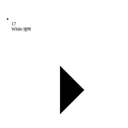
17
While लूप्स