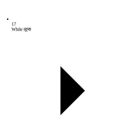
17
While लूप्स