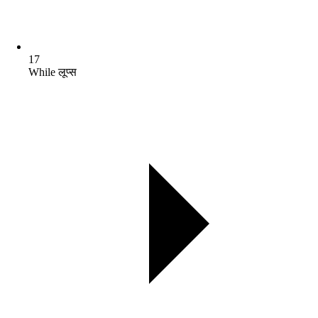
17
While लूप्स