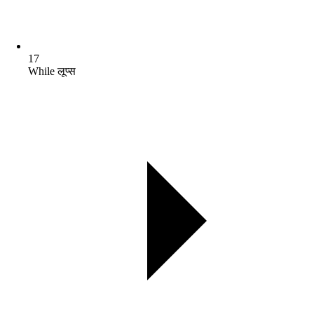
17
While लूप्स