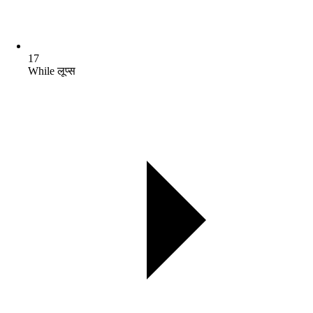
17
While लूप्स