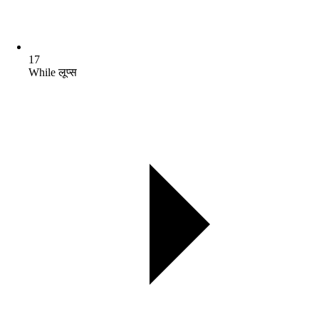
17
While लूप्स