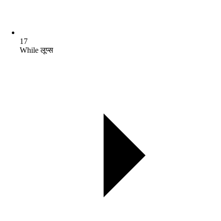
17
While लूप्स