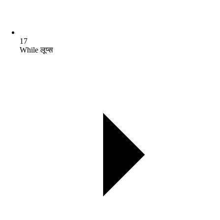
17
While लूप्स