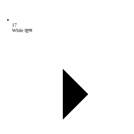
17
While लूप्स