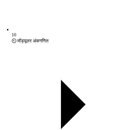
10
⏲️ मॉड्यूलर अंकगणित