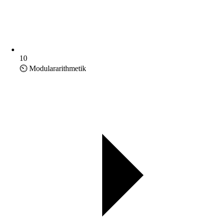
10
⏲️ Modulararithmetik