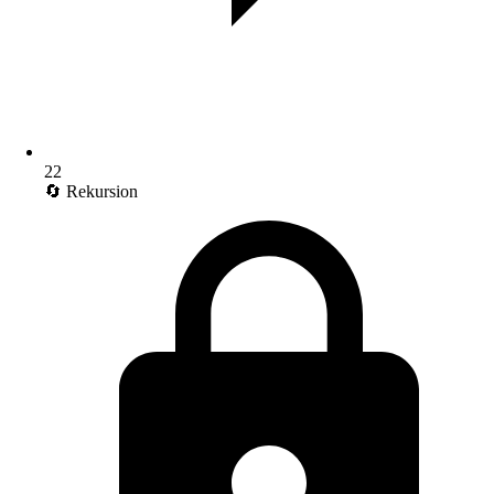
22
🔄 Rekursion